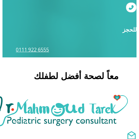
للحجز
0111 922 6555
معاً لصحة أفضل لطفلك