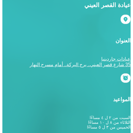
عيادة القصر العيني
العنوان
عيادات جاردينيا
35 شارع قصر العيني.. برج البركة.. أمام مسرح النهار
المواعيد
السبت من ٢ ل ٤ مساءًا
الثلاثاء من ٨ ل ١٠ مساءًا
الخميس من ٣ ل ٥ مساءًا