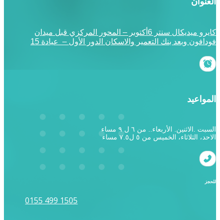
العنوان
كايرو ميديكال سنتر 6أكتوبر – المحور المركزي قبل ميدان
فودافون وبعد بنك التعمير والاسكان الدور الأول – عيادة 15
المواعيد
السبت .الاثنين. الأربعاء.. من ٦ ل ٩ مساء
الاحد، الثلاثاء، الخميس من ٥ ل٧.٥ مساء
للحجز
0155 499 1505