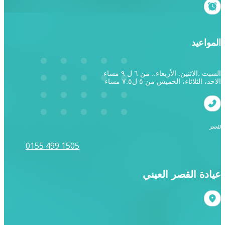
المواعيد
السبت .الاثنين. الأربعاء.. من ٦ ل ٩ مساء
الاحد، الثلاثاء، الخميس من ٥ ل٧.٥ مساء
للحجز
0155 499 1505
عيادة القصر العيني