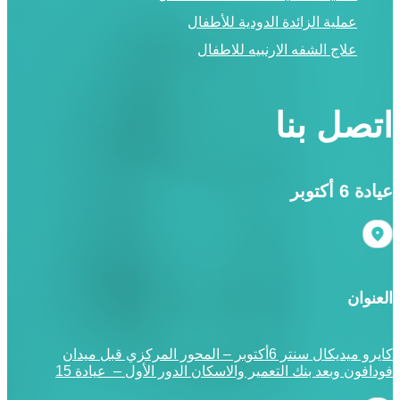
عملية الزائدة الدودية للأطفال
علاج الشفه الارنبيه للاطفال
اتصل بنا
عيادة 6 أكتوبر
العنوان
كايرو ميديكال سنتر 6أكتوبر – المحور المركزي قبل ميدان
فودافون وبعد بنك التعمير والاسكان الدور الأول – عيادة 15