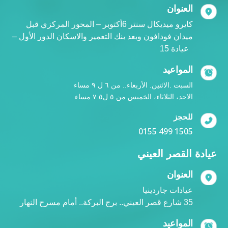
العنوان
كايرو ميديكال سنتر 6أكتوبر – المحور المركزي قبل
ميدان فودافون وبعد بنك التعمير والاسكان الدور الأول –
عيادة 15
المواعيد
السبت .الاثنين. الأربعاء.. من ٦ ل ٩ مساء
الاحد، الثلاثاء، الخميس من ٥ ل٧.٥ مساء
للحجز
0155 499 1505
عيادة القصر العيني
العنوان
عيادات جاردينيا
35 شارع قصر العيني.. برج البركة.. أمام مسرح النهار
المواعيد