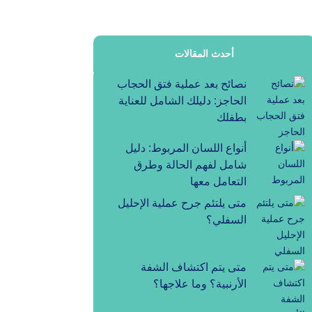
أحدث المقالات
نصائح بعد عملية فتق الحجاب
الحاجز: دليلك الشامل للعناية
بطفلك
أنواع اللسان المربوط: دليل
شامل لفهم الحالة وطرق
التعامل معها
متى يلتئم جرح عملية الإحليل
السفلي؟
متى يتم اكتشاف الشفة
الأرنبية؟ وما علاجها؟