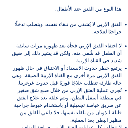
هذا النوع من الفتق عند الأطفال:
الفتق الإربي لا يُشفى من تلقاء نفسه، ويتطلب تدخلًا
جراحيًا لعلاجه.
لا اختفاء الفتق الإربي فجأة بعد ظهوره مرات سابقة
أن الطفل قد شُفي منه، ولكن قد يشير ذلك إلى ضيق
شديد في القناة الإربية.
يرتفع خطر حدوث الانسداد أو الاختناق في حال ظهور
الفتق الإربي مرة أخرى مع القناة الإربية الضيقة، وهي
حالة طارئة تتطلب علاجًا فوريًا قبل حدوث غرغرينا.
تُجرى عملية الفتق الإربي من خلال صنع شق صغير
في منطقة أسفل البطن، ويتم غلقه بعد علاج الفتق
عن طريق خياطة تجميلية أو باستخدام خيوط جراحية
قابلة للذوبان من تلقاء نفسها، فلا داعي للقلق من
مظهر البطن بعد العملية.
لا تتطلب كل عمليات الفتق الإربي جراحة المناظير،